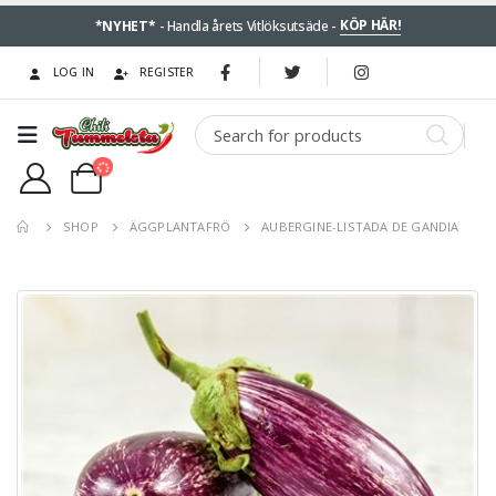
KÖP HÄR!
*NYHET*
- Handla årets Vitlöksutsäde -
LOG IN
REGISTER
SHOP
ÄGGPLANTAFRÖ
AUBERGINE-LISTADA DE GANDIA