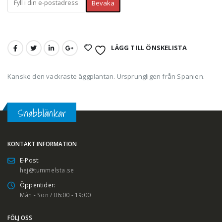
LÄGG TILL ÖNSKELISTA
Kanske den vackraste äggplantan. Ursprungligen från Spanien.
Snabblänkar
KONTAKT INFORMATION
E-Post:
hej@tummelsta.se
Öppentider:
Mån - Sön / 06:00 - 19:00
FÖLJ OSS